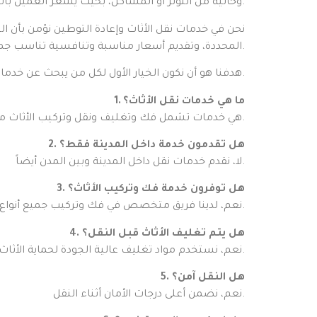
وخالية من التوتر أو المشاكل، بحيث يشعر العميل بالراحة التامة أثناء وبعد عملية النقل.
نحن في خدمات نقل الأثاث وإعادة التوطين نؤمن بأن الج
المحددة، وتقديم أسعار مناسبة وتنافسية تناسب جميع العملاء. كما نسعى دائماً إلى تطوير خدماتنا لتلبية احتياجات السوق وتقديم أفضل تجربة ممكنة في مجال نقل الأثاث.
هدفنا هو أن نكون الخيار الأول لكل من يبحث عن خدمات نقل أثاث موثوقة وآمنة وسريعة، مع ضمان رضا العملاء الكامل في كل عملية نقل نقوم بها.
1. ما هي خدمات نقل الأثاث؟
هي خدمات تشمل فك وتغليف ونقل وتركيب الأثاث من مكان إلى آخر بأمان واحترافية.
2. هل تقدمون خدمة داخل المدينة فقط؟
لا، نقدم خدمات نقل داخل المدينة وبين المدن أيضاً.
3. هل توفرون خدمة فك وتركيب الأثاث؟
نعم، لدينا فريق متخصص في فك وتركيب جميع أنواع الأثاث.
4. هل يتم تغليف الأثاث قبل النقل؟
نعم، نستخدم مواد تغليف عالية الجودة لحماية الأثاث.
5. هل النقل آمن؟
نعم، نضمن أعلى درجات الأمان أثناء النقل.