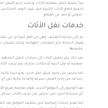
نبدأ عملية النقل بمعاينة الأثاث وتحديد حجم العمل 
لجميع قطع الأثاث الكبيرة مثل غرف النوم، المجالس، 
خدوش أو تلف في القطع.
خدمات نقل الأثاث
ثم تأتي مرحلة التغليف، وهي من أهم المراحل في عملي
ومواد الحماية مثل الفقاعات الهوائية، وذلك لضمان 
وقيمتها.
بعد ذلك يتم تحميل الأثاث إلى سيارات النقل المجهز
صغيرة أو فلل كبيرة أو مكاتب تجارية. يتم ترتيب الأثاث داخل السيارة بطريقة منظمة تضمن عدم تحركه أثناء الطريق، مما يقلل من أي احتمال لحدوث أضرار.
كما نحرص على وجود فريق عمل مدرب وذو خبرة عالية ف
تساعد على إنجاز العمل بسرعة وكفاءة عالية دون أي مخاطر. فريقنا ملتزم بالوقت والدقة والاحترافية في كل خطوة من خطوات النقل.
بعد الوصول إلى الموقع الجديد، نقوم بعملية تفريغ الأ
أي مساحة أخرى. نحن نحرص على ترتيب الأثاث بشكل منظم ومرتب يساعد العميل على الاستقرار بسرعة وراحة دون أي عناء.
كما نقدم خدمات إضافية مثل تنظيف الموقع بعد النقل