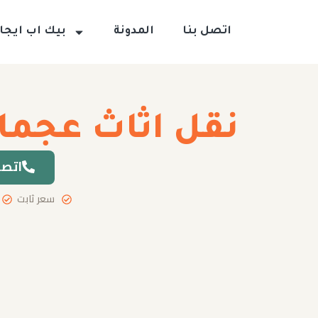
اتصل بنا
المدونة
بيك اب ايجار
نقل اثاث عجما
اتصل
سعر ثابت