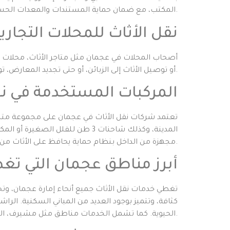
المكتب، مع ضمان حماية المستندات والمعدات الحساسة.
نقل الأثاث للمحلات التجاري
أصحاب المحلات في عجمان مثل متاجر الأثاث، محلات الإل
أو توصيل الأثاث إلى الزبائن، أو حتى تجديد المعارض، توفر شركات النقل شاحنات مختلفة الأحجام يمكن استخدامها لأي نوع من أنواع البضائع أو المعروضات.
المركبات المستخدمة في نق
تعتمد شركات نقل الأثاث في عجمان على مجموعة متن
المدينة، وكذلك شاحنات 3 طن للف
مجهزة من الداخل بنظام حماية يحافظ على الأثاث من الصدمات أثناء التنقل.
أبرز مناطق عجمان التي تغط
تغطي خدمات نقل الأثاث جميع أنحاء إمارة عجمان، وتحديد
كثافة، وتتميز بوجود العديد من المباني السكنية. الر
الحيوية. كما تشمل الخدمات مناطق مثل مشيرف، الزاهية، الحليو، والروضة، وكلها مناطق تضم سكانًا بحاجة مستمرة إلى خدمات نقل عفش موثوقة.