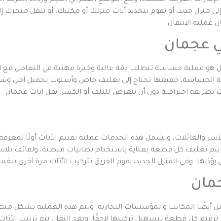
الإمارات العربية المتحدة، ومع التوسع العمراني الكبير وزيادة الحركة
لى منزل جديد، أو تقوم بتجديد أثاث منزلك أو مكتبك، أو تنقل متجرك إ
ي عجمان
ل هو عملية حساسة تتطلب دقة عالية وخبرة مهنية في التعامل مع الأثا
بائية الحساسة، جميعها تحتاج إلى تغليف خاص وأسلوب تحميل آمن و
ث بطريقة احترافية دون أن يتعرض للتلف أو الكسر. نقل اثاث عجمان
ر والعائلات، وتشمل هذه الخدمات عملية تقييم الأثاث أولًا لمعرفة 
ك يتم تغليف كل قطعة بعناية باستخدام بطانيات مبطنة، ولفائف بلاس
مان
 أيضًا المكاتب والمؤسسات التجارية. وتتم هذه العملية بشكل منظم
تم ترقيم كل قطعة لتسهيل تركيبها لاحقًا. وبعد النقل، يتم ترتيب الأ