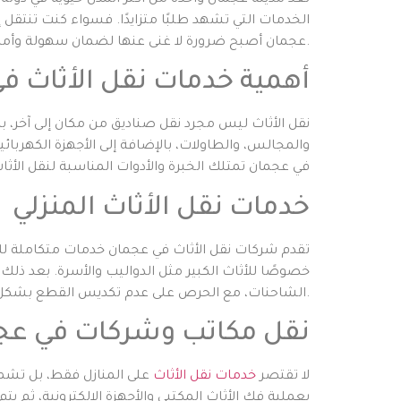
تُعد مدينة عجمان واحدة من أكثر المدن حيوية في دولة 
الخدمات التي تشهد طلبًا متزايدًا. فسواء كنت تنتقل إ
عجمان أصبح ضرورة لا غنى عنها لضمان سهولة وأمان عملية الانتقال.
أهمية خدمات نقل الأثاث ف
نقل الأثاث ليس مجرد نقل صناديق من مكان إلى آخر، ب
والمجالس، والطاولات، بالإضافة إلى الأجهزة الكهر
في عجمان تمتلك الخبرة والأدوات المناسبة لنقل الأثا
خدمات نقل الأثاث المنزلي
تقدم شركات نقل الأثاث في عجمان خدمات متكاملة للأس
خصوصًا للأثاث الكبير مثل الدواليب والأسرة. بعد ذل
الشاحنات، مع الحرص على عدم تكديس القطع بشكل يؤذيها. وفي المنزل الجديد، يقوم الفريق بتركيب الأثاث مرة أخرى بنفس الطريقة التي كان عليها سابقًا.
نقل مكاتب وشركات في عج
لا تقتصر
خدمات نقل الأثاث
على المنازل فقط، بل تشمل
بعملية فك الأثاث المكتبي والأجهزة الإلكترونية، ثم ي