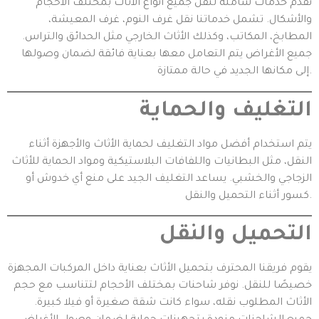
نقدم خدمات شاملة لنقل جميع أنواع الأثاث بمختلف الأحجام
والأشكال. تشمل خدماتنا نقل غرف النوم، غرف المعيشة،
المطابخ، المكاتب، وكذلك الأثاث الخارجي مثل الحدائق والتراس.
جميع الأغراض يتم التعامل معها بعناية فائقة لضمان وصولها
إلى مكانها الجديد في حالة ممتازة.
التغليف والحماية
يتم استخدام أفضل مواد التغليف لحماية الأثاث والأجهزة أثناء
النقل، مثل البطانيات واللفافات البلاستيكية ومواد الحماية للأثاث
الزجاجي والخشبي. يساعد التغليف الجيد على منع أي خدوش أو
كسور أثناء التحميل والنقل.
التحميل والنقل
يقوم فريقنا المحترف بتحميل الأثاث بعناية داخل المركبات المجهزة
خصيصًا للنقل. نوفر شاحنات بمختلف الأحجام لتتناسب مع حجم
الأثاث المطلوب نقله، سواء كانت شقة صغيرة أو فيلا كبيرة.