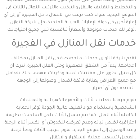
التفاصيل، ولهذا نعمل على تقديم حلول متكاملة تشمل المعاينة
والتخطيط والتغليف والنقل والتركيب والترتيب النهائي للأثاث في
الموقع الجديد. سواء كنت ترغب في الانتقال داخل الفجيرة أو إلى أي
إمارة أخرى في دولة الإمارات العربية المتحدة، فإن شركة التوازن
توفر لك خدمات موثوقة وأسعاراً تنافسية تلبي جميع احتياجاتك.
خدمات نقل المنازل في الفجيرة
تقدم شركة التوازن خدمات متخصصة في نقل المنازل بمختلف
أحجامها، بدءاً من الشقق الصغيرة وحتى الفلل الكبيرة. ندرك أن
كل منزل يحتوي على مقتنيات ثمينة وذكريات مهمة، لذلك نتعامل
مع جميع الأغراض بعناية فائقة لضمان وصولها إلى الوجهة
الجديدة دون أي أضرار.
يقوم فريقنا بتغليف الأثاث والأجهزة الكهربائية والمقتنيات
الشخصية باستخدام مواد تغليف عالية الجودة توفر الحماية
الكاملة أثناء النقل. كما يتم تحميل الأثاث داخل الشاحنات بطريقة
احترافية تضمن ثباته وعدم تعرضه للخدوش أو الكسر أثناء الرحلة.
وعند الوصول إلى الموقع الجديد، نقوم بترتيب الأثاث وفقاً لرغبة
العميل لتسهيل عملية الاستقرار والانتقال.