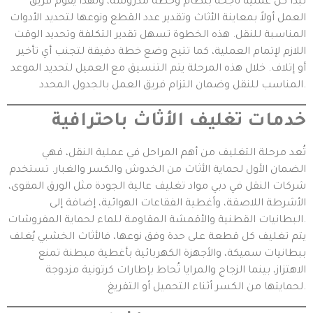
تبدأ كل عملية ناجحة بنظام وخطة مدروسة، ولهذا يقوم فريق
العمل أولاً بمعاينة الأثاث وتقدير عدد القطع ونوعها لتحديد الأدوات
المناسبة للنقل. هذه الخطوة تسهل تقدير التكلفة وتحديد الوقت
اللازم لإتمام العملية، كما تتيح وضع خطة دقيقة لتجنب أي تأخير
أو إتلاف. خلال هذه المرحلة يتم التنسيق مع العميل لتحديد الموعد
المناسب للنقل وضمان التزام فريق العمل بالجدول المحدد.
خدمات تغليف الأثاث باحترافية
تُعد مرحلة التغليف من أهم المراحل في عملية النقل، فهي
الضمان الأول لحماية الأثاث من الخدوش والكسر والغبار. تستخدم
شركات النقل في دبي مواد تغليف عالية الجودة مثل الورق المقوى،
الأشرطة اللاصقة، وأغطية الفقاعات الهوائية، إضافة إلى
البطانيات القطنية والأقمشة المقاومة للماء لحماية المفروشات.
يتم تغليف كل قطعة على حدة وفق نوعها، فالأثاث الخشبي يُغلف
ببطانيات سميكة، والأجهزة الكهربائية بأغطية مبطنة تمنع
الاهتزاز، بينما الزجاج والمرايا تُحاط بإطارات كرتونية مزدوجة
لحمايتها من الكسر أثناء التحميل أو التفريغ.