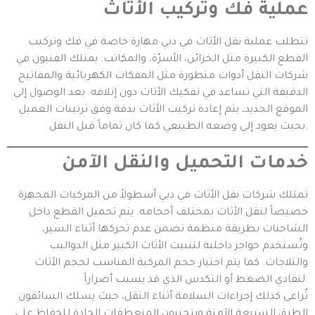
عملية فك وتركيب الأثاث
تتطلب عملية نقل الأثاث في دبي مهارة خاصة في فك وتركيب
القطع الكبيرة مثل الخزائن، الأسرّة، والمكاتب. يمتلك الفنيون في
شركات النقل أدوات متطورة مثل المفكات الكهربائية والمفاتيح
الدقيقة التي تساعد في تفكيك الأثاث دون إتلافه. بعد الوصول إلى
الموقع الجديد، يتم إعادة تركيب الأثاث بدقة وفق ترتيبات العميل
بحيث يعود إلى وضعه الطبيعي كما كان تماماً قبل النقل.
خدمات التحميل والنقل الآمن
تمتلك شركات نقل الأثاث في دبي أسطولاً من المركبات المجهزة
خصيصاً لنقل الأثاث بمختلف أحجامه. يتم تحميل القطع داخل
الشاحنات بطريقة منظمة تضمن عدم تحركها أثناء السير،
وتُستخدم حواجز داخلية لتثبيت الأثاث الكبير مثل الدواليب
والثلاجات. كما يتم اختيار حجم المركبة المناسب لحجم الأثاث
لتفادي الضغط أو التكدس الذي قد يسبب أضراراً.
تُراعى كذلك إجراءات السلامة أثناء النقل، حيث يسلك السائقون
الطرق السريعة الآمنة ويتجنبون المنعطفات الحادة للحفاظ على