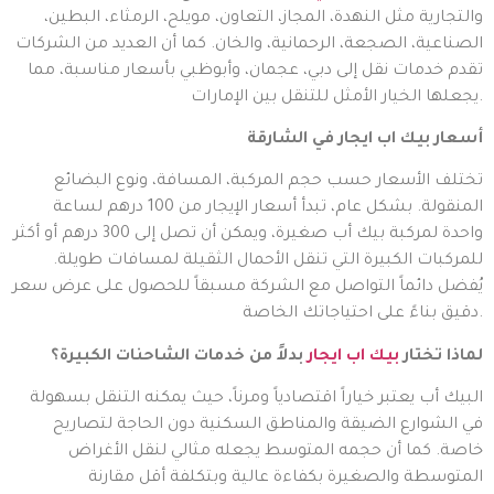
والتجارية مثل النهدة، المجاز، التعاون، مويلح، الرمثاء، البطين،
الصناعية، الصجعة، الرحمانية، والخان. كما أن العديد من الشركات
تقدم خدمات نقل إلى دبي، عجمان، وأبوظبي بأسعار مناسبة، مما
يجعلها الخيار الأمثل للتنقل بين الإمارات.
أسعار بيك اب ايجار في الشارقة
تختلف الأسعار حسب حجم المركبة، المسافة، ونوع البضائع
المنقولة. بشكل عام، تبدأ أسعار الإيجار من 100 درهم لساعة
واحدة لمركبة بيك أب صغيرة، ويمكن أن تصل إلى 300 درهم أو أكثر
للمركبات الكبيرة التي تنقل الأحمال الثقيلة لمسافات طويلة.
يُفضل دائماً التواصل مع الشركة مسبقاً للحصول على عرض سعر
دقيق بناءً على احتياجاتك الخاصة.
لماذا تختار
بيك اب ايجار
بدلاً من خدمات الشاحنات الكبيرة؟
البيك أب يعتبر خياراً اقتصادياً ومرناً، حيث يمكنه التنقل بسهولة
في الشوارع الضيقة والمناطق السكنية دون الحاجة لتصاريح
خاصة. كما أن حجمه المتوسط يجعله مثالي لنقل الأغراض
المتوسطة والصغيرة بكفاءة عالية وبتكلفة أقل مقارنة