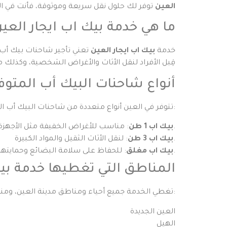
العين
توفر لك حلول نقل سريعة وموثوقة، فأنت في الم
ما هي خدمة بيك اب ايجار العي
خدمة
بيك اب ايجار العين
تعني تأجير شاحنات بيك أب
قِبل الأفراد لنقل الأثاث والأغراض الشخصية، وكذلك 
أنواع شاحنات البيك أب المتوف
تتوفر في العين أنواع متعددة من شاحنات البيك أب التي تناسب مختلف الأغراض:
: مناسب للأغراض الخفيفة مثل الأجهزة المنزلية والصناديق الصغيرة.
بيك اب 1 طن
: لنقل الأثاث الثقيل والمواد الكبيرة.
بيك اب 3 طن
: للحفاظ على سلامة البضائع وحمايتها من العوامل الخارجية كالحرارة والأمطار.
بيك اب مغلق
المناطق التي تغطيها خدمة بيك
تغطي الخدمة جميع أحياء ومناطق مدينة العين، ومنها:
العين الجديدة
الهيل