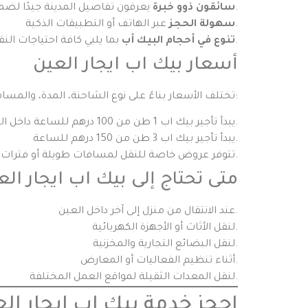
يعرفون تفاصيل المدينة جيدًا لضمان وصول البضائع بسرعة وأمان.
سائقون ذوو خبرة
عبر الهاتف أو التطبيقات الذكية.
سهولة الحجز
بما يلبي كافة احتياجات النقل.
تنوع في أحجام البيك أب
أسعار بيك اب ايجار العين
تختلف الأسعار بناءً على نوع الشاحنة، المدة، والمسافة التي سيتم قطعها، ولكن بشكل عام:
يبدأ تأجير بيك اب 1 طن من 100 درهم للساعة داخل المدينة.
يبدأ تأجير بيك اب 3 طن من 150 درهم للساعة.
تتوفر عروض خاصة للنقل لمسافات طويلة أو فترات تأجير طويلة.
متى تحتاج إلى بيك اب ايجار الع
عند الانتقال من منزل إلى آخر داخل العين.
لنقل الأثاث أو الأجهزة الكهربائية.
لنقل البضائع التجارية والمخزنية.
أثناء تنظيم الفعاليات أو المعارض.
لنقل المعدات الثقيلة لمواقع العمل المختلفة.
احجز خدمة بيك اب ايجار الع