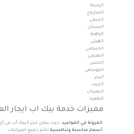
الرميلة
الصاروج
الجيمي
البستان
الزاهية
الهيلي
الخبيصي
النعيمي
الحصن
المويجعي
اليحر
الجرف
النعيرات
الظفرة
مميزات خدمة بيك اب ايجار الع
، حيث يمكن حجز البيك أب في أي وقت يناسبك، سواء نهارًا أو ليلًا.
المرونة في المواعيد
تلائم جميع الميزانيات.
أسعار مناسبة وتنافسية